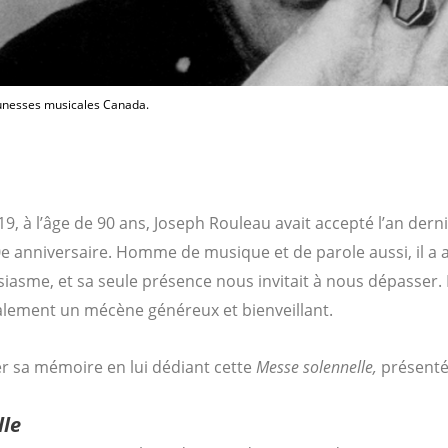
eunesses musicales Canada.
019, à l’âge de 90 ans, Joseph Rouleau avait accepté l’an dern
0e anniversaire. Homme de musique et de parole aussi, il a 
iasme, et sa seule présence nous invitait à nous dépasser
également un mécène généreux et bienveillant.
r sa mémoire en lui dédiant cette
Messe solennelle,
présentée
lle