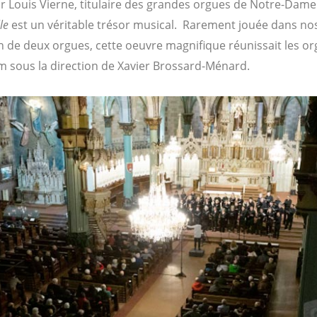
Louis Vierne, titulaire des grandes orgues de Notre-Dame 
le
est un véritable trésor musical.
Rarement jouée dans nos 
n de deux orgues, cette oeuvre magnifique réunissait les org
 sous la direction de Xavier Brossard-Ménard.