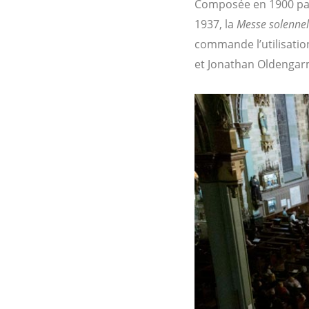
Composée en 1900 par 
1937, la
Messe solennel
commande l’utilisatio
et Jonathan Oldengarm