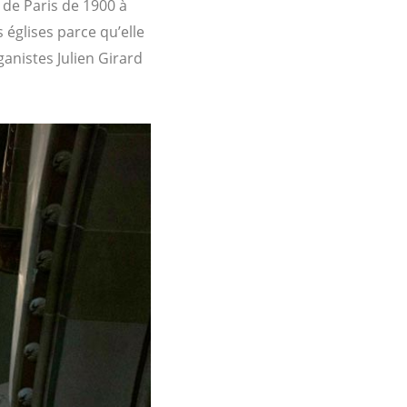
de Paris de 1900 à
églises parce qu’elle
anistes Julien Girard