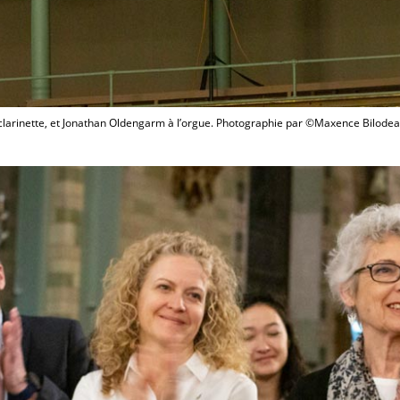
clarinette, et Jonathan Oldengarm à l’orgue. Photographie par ©Maxence Bilode