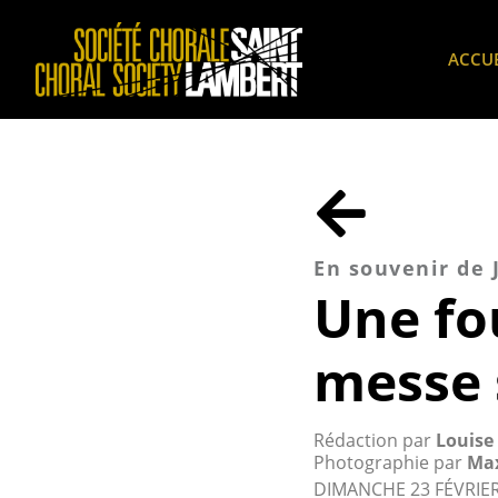
ACCUE
En souvenir de
Une fo
messe 
Rédaction par
Louise
Photographie par
Max
DIMANCHE 23 FÉVRIER