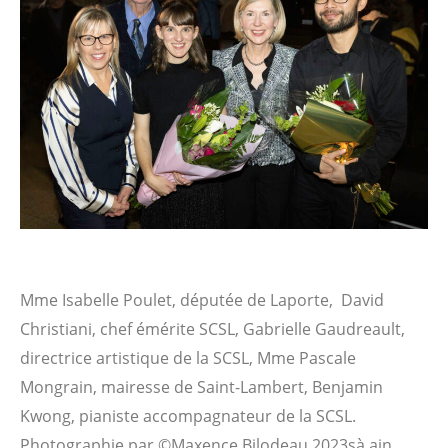
Mme Isabelle Poulet, députée de Laporte, David
Christiani, chef émérite SCSL, Gabrielle Gaudreault,
directrice artistique de la SCSL, Mme Pascale
Mongrain, mairesse de Saint-Lambert, Benjamin
Kwong, pianiste accompagnateur de la SCSL.
Photographie par ©Maxence Bilodeau 2023sà ain