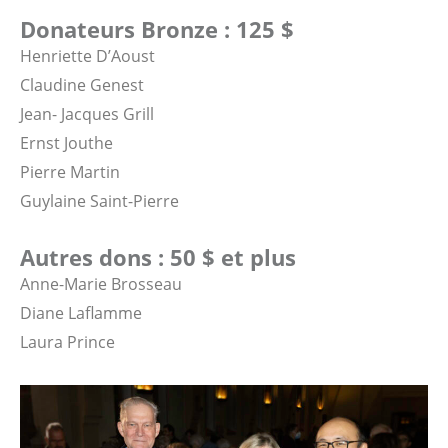
Donateurs Bronze : 125 $
Henriette D’Aoust
Claudine Genest
Jean- Jacques Grill
Ernst Jouthe
Pierre Martin
Guylaine Saint-Pierre
Autres dons : 50 $ et plus
Anne-Marie Brosseau
Diane Laflamme
Laura Prince