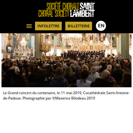
EN
INFOLETTRE
BILLETTERIE
Le Grand concert du centenaire, le 11 mai 2019, Cocathédrale Saint-Antoine-
de-Padoue. Photographie par ©Maxence Bilodeau 2019