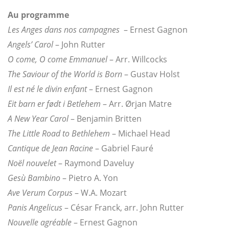
Au programme
Les Anges dans nos campagnes
– Ernest Gagnon
Angels’ Carol
– John Rutter
O come, O come Emmanuel
– Arr. Willcocks
The Saviour of the World is Born
– Gustav Holst
Il est né le divin enfant
– Ernest Gagnon
Eit barn er født i Betlehem
– Arr. Ørjan Matre
A New Year Carol
– Benjamin Britten
The Little Road to Bethlehem
– Michael Head
Cantique de Jean Racine
– Gabriel Fauré
Noël nouvelet
– Raymond Daveluy
Gesù Bambino
– Pietro A. Yon
Ave Verum Corpus
– W.A. Mozart
Panis Angelicus
– César Franck, arr. John Rutter
Nouvelle agréable
– Ernest Gagnon