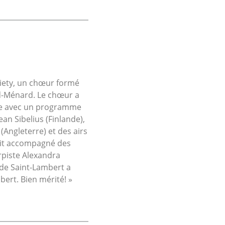
ciety, un chœur formé
rd-Ménard. Le chœur a
ire avec un programme
an Sibelius (Finlande),
(Angleterre) et des airs
tait accompagné des
rpiste Alexandra
e de Saint-Lambert a
bert. Bien mérité! »