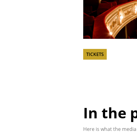
TICKETS
In the 
Here is what the media