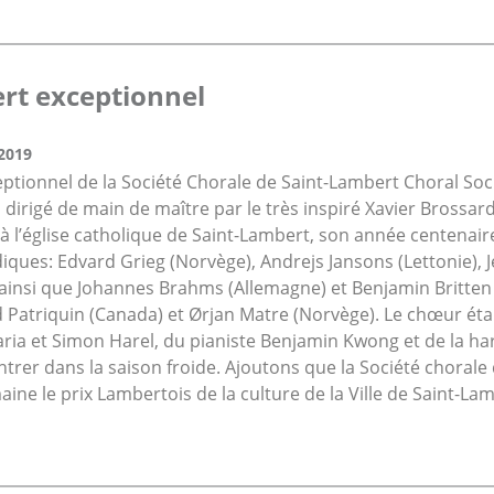
rt exceptionnel
2019
eptionnel de la Société Chorale de Saint-Lambert Choral So
dirigé de main de maître par le très inspiré Xavier Brossa
 à l’église catholique de Saint-Lambert, son année centena
ques: Edvard Grieg (Norvège), Andrejs Jansons (Lettonie), Je
 ainsi que Johannes Brahms (Allemagne) et Benjamin Britten 
d Patriquin (Canada) et Ørjan Matre (Norvège). Le chœur é
ria et Simon Harel, du pianiste Benjamin Kwong et de la ha
’entrer dans la saison froide. Ajoutons que la Société choral
ine le prix Lambertois de la culture de la Ville de Saint-Lam