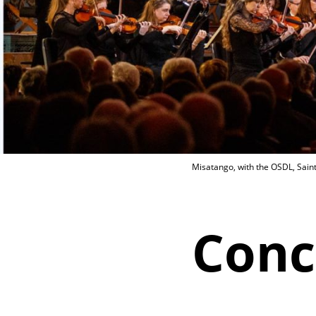
Misatango, with the OSDL, Sai
Conc